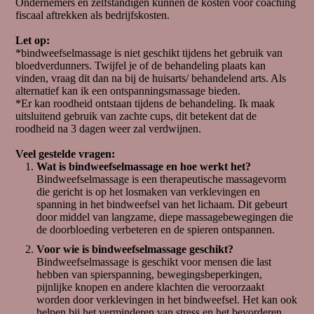
Ondernemers en zelfstandigen kunnen de kosten voor coaching
fiscaal aftrekken als bedrijfskosten.
Afspraak maken?
Neem een kijkje in de agenda en boek online zelf je
Let op:
afspraak.
*bindweefselmassage is niet geschikt tijdens het gebruik van
bloedverdunners. Twijfel je of de behandeling plaats kan
De afspraak vindt plaats op dit adres:
vinden, vraag dit dan na bij de huisarts/ behandelend arts. Als
Mercuriushof 1, Opmeer
alternatief kan ik een ontspanningsmassage bieden.
Ingang via de achtertuin
*Er kan roodheid ontstaan tijdens de behandeling. Ik maak
uitsluitend gebruik van zachte cups, dit betekent dat de
Hoe werkt een online agenda?
roodheid na 3 dagen weer zal verdwijnen.
De agenda geeft de beschikbare data en tijden weer
Selecteer de gewenste datum en tijd
Veel gestelde vragen:
Wat is bindweefselmassage en hoe werkt het?
Vul alle gevraagde persoonlijke gegevens in
Bindweefselmassage is een therapeutische massagevorm
die gericht is op het losmaken van verklevingen en
Controleer of alles is ingevuld en bevestig dit.
spanning in het bindweefsel van het lichaam. Dit gebeurt
Controleer je mailbox. Binnen enkele minuten
door middel van langzame, diepe massagebewegingen die
ontvang je een afspraak bevestiging.
de doorbloeding verbeteren en de spieren ontspannen.
De afspraak staat nu gepland.
Voor wie is bindweefselmassage geschikt?
Bindweefselmassage is geschikt voor mensen die last
Coaching is tevens online mogelijk, jouw wens
hebben van spierspanning, bewegingsbeperkingen,
hierin kan je aangeven bij het maken van de
pijnlijke knopen en andere klachten die veroorzaakt
afspraak. Indien je kiest voor online, dan zal er in de
worden door verklevingen in het bindweefsel. Het kan ook
bevestigingsmail een meeting link worden
helpen bij het verminderen van stress en het bevorderen