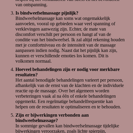
bijgevoegd.
van ontspanning.
Is bindweefselmassage pijnlijk?
Bindweefselmassage kan soms wat ongemakkelijk
Aanvullende coaching
aanvoelen, vooral op gebieden waar veel spanning of
Het is belangrijk om bij langdurige klachten ook de
verklevingen aanwezig zijn. Echter, de mate van
stressfactoren aan te pakken. Laten we hierover in
discomfort verschilt per persoon en hangt af van de
gesprek gaan. Op basis van jouw specifieke situatie
conditie van het bindweefsel. Ik zal altijd rekening houden
kunnen we een geschikt coachtraject ontwikkelen. Dit
met je comfortniveau en de intensiteit van de massage
traject kan mogelijk vergoed worden door je werkgever.
aanpassen indien nodig. Naast dat het pijnlijk kan zijn,
Raadpleeg de voorwaarden in je cao met betrekking tot
kunnen er verschillende emoties los komen. Dit is
vergoedingen voor vitaliteitstrajecten. Steeds meer
volkomen normaal.
bedrijven integreren een vitaliteitsplan of coachbudget als
Hoeveel behandelingen zijn er nodig voor merkbare
onderdeel van hun persoonlijke ontwikkelingsbeleid
resultaten?
(POB).
Het aantal benodigde behandelingen varieert per persoon,
afhankelijk van de ernst van de klachten en de individuele
Ondernemers en zelfstandigen kunnen de kosten voor
reactie op de massage. Over het algemeen worden
coaching fiscaal aftrekken als bedrijfskosten.
verbeteringen vaak al na één of enkele behandelingen
opgemerkt. Een regelmatige behandelfrequentie kan
Let op:
helpen om de resultaten te optimaliseren en te behouden.
*bindweefselmassage is niet geschikt tijdens het gebruik
van bloedverdunners. Twijfel je of de behandeling plaats
Zijn er bijwerkingen verbonden aan
kan vinden, vraag dit dan na bij de huisarts/ behandelend
bindweefselmassage?
arts. Als alternatief kan ik een ontspanningsmassage
In sommige gevallen kan bindweefselmassage tijdelijke
bieden.
bijwerkingen veroorzaken, zoals lichte spierpijn,