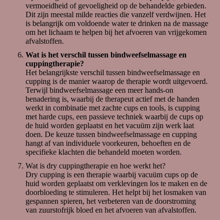
*Er kan roodheid ontstaan tijdens de behandeling. Ik
vermoeidheid of gevoeligheid op de behandelde gebieden.
maak uitsluitend gebruik van zachte cups, dit betekent
Dit zijn meestal milde reacties die vanzelf verdwijnen. Het
dat de roodheid na 3 dagen weer zal verdwijnen.
is belangrijk om voldoende water te drinken na de massage
om het lichaam te helpen bij het afvoeren van vrijgekomen
Veel gestelde vragen:
afvalstoffen.
Wat is bindweefselmassage en hoe werkt het?
Wat is het verschil tussen bindweefselmassage en
Bindweefselmassage is een therapeutische
cuppingtherapie?
massagevorm die gericht is op het losmaken van
Het belangrijkste verschil tussen bindweefselmassage en
verklevingen en spanning in het bindweefsel van het
cupping is de manier waarop de therapie wordt uitgevoerd.
lichaam. Dit gebeurt door middel van langzame,
Terwijl bindweefselmassage een meer hands-on
diepe massagebewegingen die de doorbloeding
benadering is, waarbij de therapeut actief met de handen
verbeteren en de spieren ontspannen.
werkt in combinatie met zachte cups en tools, is cupping
Voor wie is bindweefselmassage geschikt?
met harde cups, een passieve techniek waarbij de cups op
Bindweefselmassage is geschikt voor mensen die
de huid worden geplaatst en het vacuüm zijn werk laat
last hebben van spierspanning,
doen. De keuze tussen bindweefselmassage en cupping
bewegingsbeperkingen, pijnlijke knopen en andere
hangt af van individuele voorkeuren, behoeften en de
klachten die veroorzaakt worden door verklevingen
specifieke klachten die behandeld moeten worden.
in het bindweefsel. Het kan ook helpen bij het
Wat is dry cuppingtherapie en hoe werkt het?
verminderen van stress en het bevorderen van
Dry cupping is een therapie waarbij vacuüm cups op de
ontspanning.
huid worden geplaatst om verklevingen los te maken en de
Is bindweefselmassage pijnlijk?
doorbloeding te stimuleren. Het helpt bij het losmaken van
Bindweefselmassage kan soms wat ongemakkelijk
gespannen spieren, het verbeteren van de doorstroming
aanvoelen, vooral op gebieden waar veel spanning
van zuurstofrijk bloed en het afvoeren van afvalstoffen.
of verklevingen aanwezig zijn. Echter, de mate van