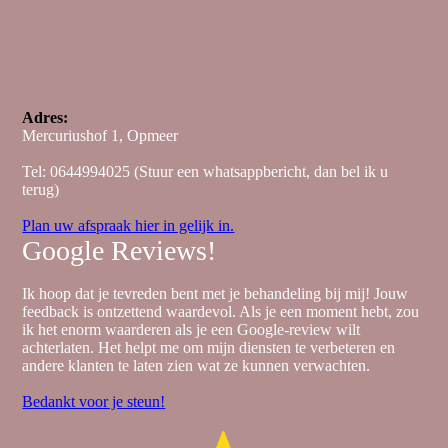
afvalstoffen.
Wat is het verschil tussen bindweefselmassage en
cuppingtherapie?
Het belangrijkste verschil tussen
bindweefselmassage en cupping is de manier
waarop de therapie wordt uitgevoerd. Terwijl
Adres:
bindweefselmassage een meer hands-on benadering
Mercuriushof 1, Opmeer
is, waarbij de therapeut actief met de handen werkt
in combinatie met zachte cups en tools, is cupping
Tel: 0644994025 (Stuur een whatsappbericht, dan bel ik u
met harde cups, een passieve techniek waarbij de
terug)
cups op de huid worden geplaatst en het vacuüm
zijn werk laat doen. De keuze tussen
Plan uw afspraak hier in gelijk in.
bindweefselmassage en cupping hangt af van
Google Reviews!
individuele voorkeuren, behoeften en de specifieke
klachten die behandeld moeten worden.
Ik hoop dat je tevreden bent met je behandeling bij mij! Jouw
Wat is dry cuppingtherapie en hoe werkt het?
feedback is ontzettend waardevol. Als je een moment hebt, zou
Dry cupping is een therapie waarbij vacuüm cups op
ik het enorm waarderen als je een Google-review wilt
de huid worden geplaatst om verklevingen los te
achterlaten. Het helpt me om mijn diensten te verbeteren en
maken en de doorbloeding te stimuleren. Het helpt
andere klanten te laten zien wat ze kunnen verwachten.
bij het losmaken van gespannen spieren, het
verbeteren van de doorstroming van zuurstofrijk
Bedankt voor je steun!
bloed en het afvoeren van afvalstoffen.
Is cuppingtherapie pijnlijk?