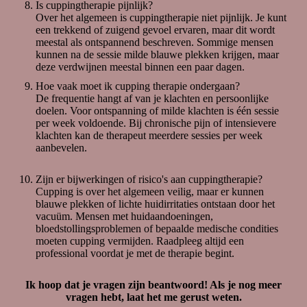
Is cuppingtherapie pijnlijk?
discomfort verschilt per persoon en hangt af van de
Over het algemeen is cuppingtherapie niet pijnlijk. Je kunt
conditie van het bindweefsel. Ik zal altijd rekening
een trekkend of zuigend gevoel ervaren, maar dit wordt
houden met je comfortniveau en de intensiteit van de
meestal als ontspannend beschreven. Sommige mensen
massage aanpassen indien nodig. Naast dat het
kunnen na de sessie milde blauwe plekken krijgen, maar
pijnlijk kan zijn, kunnen er verschillende emoties los
deze verdwijnen meestal binnen een paar dagen.
komen. Dit is volkomen normaal.
Hoe vaak moet ik cupping therapie ondergaan?
Hoeveel behandelingen zijn er nodig voor
De frequentie hangt af van je klachten en persoonlijke
merkbare resultaten?
doelen. Voor ontspanning of milde klachten is één sessie
Het aantal benodigde behandelingen varieert per
per week voldoende. Bij chronische pijn of intensievere
persoon, afhankelijk van de ernst van de klachten en
klachten kan de therapeut meerdere sessies per week
de individuele reactie op de massage. Over het
aanbevelen.
algemeen worden verbeteringen vaak al na één of
enkele behandelingen opgemerkt. Een regelmatige
behandelfrequentie kan helpen om de resultaten te
Zijn er bijwerkingen of risico's aan cuppingtherapie?
optimaliseren en te behouden.
Cupping is over het algemeen veilig, maar er kunnen
blauwe plekken of lichte huidirritaties ontstaan door het
Zijn er bijwerkingen verbonden aan
vacuüm. Mensen met huidaandoeningen,
bindweefselmassage?
bloedstollingsproblemen of bepaalde medische condities
In sommige gevallen kan bindweefselmassage
moeten cupping vermijden. Raadpleeg altijd een
tijdelijke bijwerkingen veroorzaken, zoals lichte
professional voordat je met de therapie begint.
spierpijn, vermoeidheid of gevoeligheid op de
behandelde gebieden. Dit zijn meestal milde reacties
die vanzelf verdwijnen. Het is belangrijk om
Ik hoop dat je vragen zijn beantwoord! Als je nog meer
voldoende water te drinken na de massage om het
vragen hebt, laat het me gerust weten.
lichaam te helpen bij het afvoeren van vrijgekomen